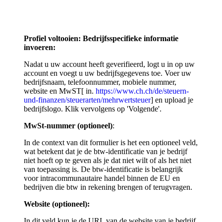
Profiel voltooien: Bedrijfsspecifieke informatie
invoeren:
Nadat u uw account heeft geverifieerd, logt u in op uw
account en voegt u uw bedrijfsgegevens toe. Voer uw
bedrijfsnaam, telefoonnummer, mobiele nummer,
website en MwST[ in.
https://www.ch.ch/de/steuern-
und-finanzen/steuerarten/mehrwertsteuer
] en upload je
bedrijfslogo. Klik vervolgens op 'Volgende'.
MwSt-nummer (optioneel)
:
In de context van dit formulier is het een optioneel veld,
wat betekent dat je de btw-identificatie van je bedrijf
niet hoeft op te geven als je dat niet wilt of als het niet
van toepassing is. De btw-identificatie is belangrijk
voor intracommunautaire handel binnen de EU en
bedrijven die btw in rekening brengen of terugvragen.
Website (optioneel):
In dit veld kun je de URL van de website van je bedrijf